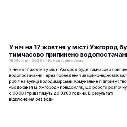
У ніч на 17 жовтня у місті Ужгород б
тимчасово припинено водопостачан
16 Жовтня, 2025
Коментарів немає
У ніч на 17 жовтня у місті Ужгород буде тимчасово припи
водопостачання через проведення аварійно-відновлювал
робіт на вулиці Володимирській. Комунальне підприємство
«Водоканал м. Ужгород» повідомляє, що роботи розпочн
о 00:00 і триватимуть до 03:00 години. В результаті
відключення без води