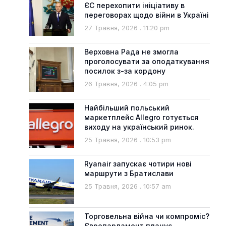
ЄС перехопити ініціативу в
переговорах щодо війни в Україні
27 Травня, 2026
11:20 pm
Верховна Рада не змогла
проголосувати за оподаткування
посилок з-за кордону
26 Травня, 2026
4:05 pm
Найбільший польський
маркетплейс Allegro готується
виходу на український ринок.
25 Травня, 2026
10:53 pm
Ryanair запускає чотири нові
маршрути з Братислави
25 Травня, 2026
10:57 am
Торговельна війна чи компроміс?
Європарламент планує