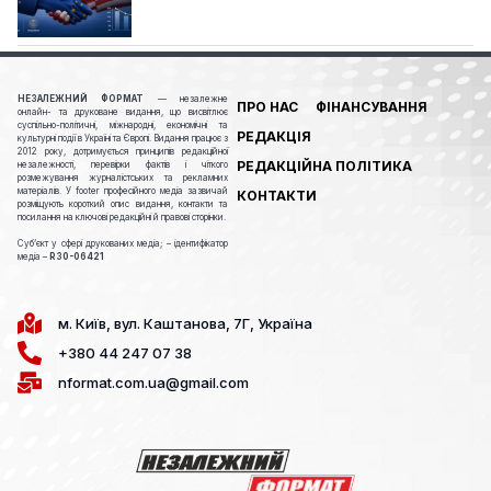
НЕЗАЛЕЖНИЙ ФОРМАТ
— незалежне
ПРО НАС
ФІНАНСУВАННЯ
онлайн- та друковане видання, що висвітлює
суспільно-політичні, міжнародні, економічні та
РЕДАКЦІЯ
культурні події в Україні та Європі. Видання працює з
2012 року, дотримується принципів редакційної
РЕДАКЦІЙНА ПОЛІТИКА
незалежності, перевірки фактів і чіткого
розмежування журналістських та рекламних
матеріалів. У footer професійного медіа зазвичай
КОНТАКТИ
розміщують короткий опис видання, контакти та
посилання на ключові редакційні й правові сторінки.
Cуб’єкт у сфері друкованих медіа; – ідентифікатор
медіа –
R30-06421
м. Київ, вул. Каштанова, 7Г, Україна
+380 44 247 07 38
nformat.com.ua@gmail.com