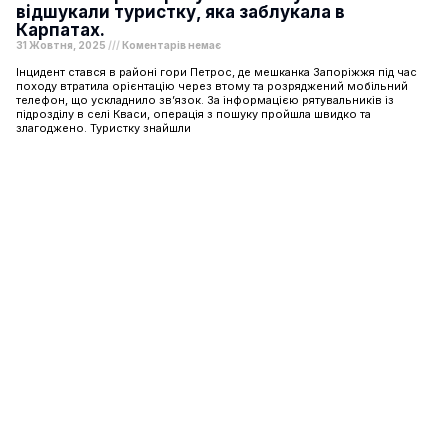
відшукали туристку, яка заблукала в
Карпатах.
31 Жовтня, 2025
Коментарів немає
Інцидент стався в районі гори Петрос, де мешканка Запоріжжя під час
походу втратила орієнтацію через втому та розряджений мобільний
телефон, що ускладнило зв’язок. За інформацією рятувальників із
підрозділу в селі Кваси, операція з пошуку пройшла швидко та
злагоджено. Туристку знайшли
Шоу-бізнес
Подорожі