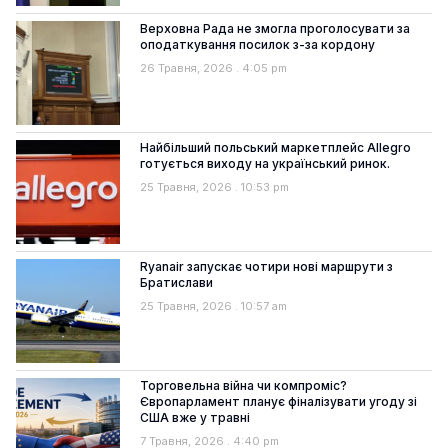
Верховна Рада не змогла проголосувати за
оподаткування посилок з-за кордону
26 Травня, 2026
4:05 pm
Найбільший польський маркетплейс Allegro
готується виходу на український ринок.
25 Травня, 2026
10:53 pm
Ryanair запускає чотири нові маршрути з
Братислави
25 Травня, 2026
10:57 am
Торговельна війна чи компроміс?
Європарламент планує фіналізувати угоду зі
США вже у травні
7 Травня, 2026
4:40 pm