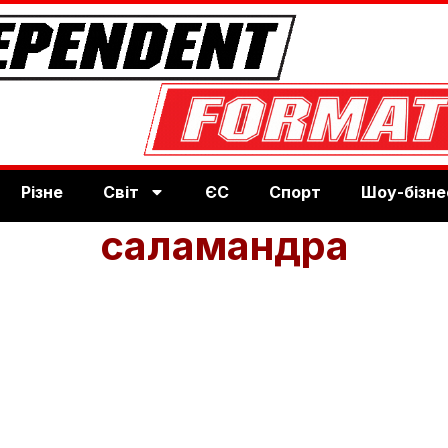
Різне
Світ
ЄС
Спорт
Шоу-бізне
саламандра