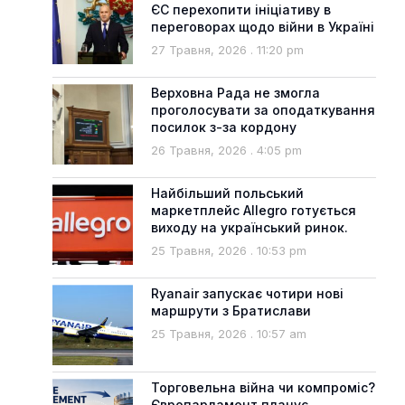
ЄС перехопити ініціативу в
переговорах щодо війни в Україні
27 Травня, 2026
11:20 pm
Верховна Рада не змогла
проголосувати за оподаткування
посилок з-за кордону
26 Травня, 2026
4:05 pm
Найбільший польський
маркетплейс Allegro готується
виходу на український ринок.
25 Травня, 2026
10:53 pm
Ryanair запускає чотири нові
маршрути з Братислави
25 Травня, 2026
10:57 am
Торговельна війна чи компроміс?
Європарламент планує