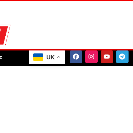
UK
с
Шоу-бізнес
Подорожі