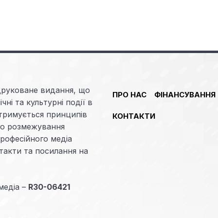
друковане видання, що
ПРО НАС
ФІНАНСУВАННЯ
чні та культурні події в
отримується принципів
КОНТАКТИ
ого розмежування
професійного медіа
такти та посилання на
медіа –
R30-06421