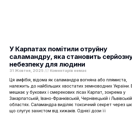
У Карпатах помітили отруйну
саламандру, яка становить серйозн
небезпеку для людини
31 Жовтня, 2025
Коментарів немає
Ця амфібія, відома як саламандра вогняна або плямиста ,
належить до найбільших хвостатих земноводних України. 
мешкає у букових і смерекових лісах Карпат, зокрема у
Закарпатській, Івано-Франківській, Чернівецькій і Львівській
областях. Саламандра виділяє токсичний секрет через шк
що слугує захистом від хижаків. Однієї дози її