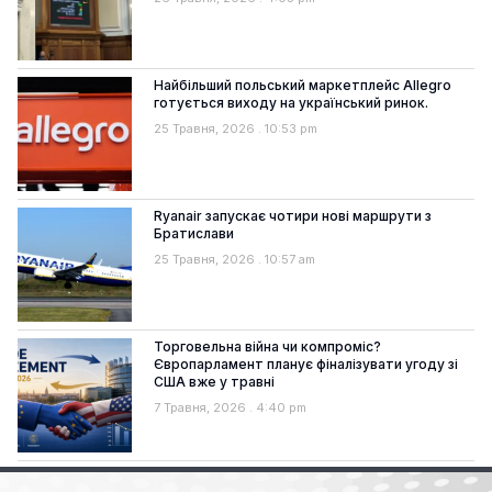
Найбільший польський маркетплейс Allegro
готується виходу на український ринок.
25 Травня, 2026
10:53 pm
Ryanair запускає чотири нові маршрути з
Братислави
25 Травня, 2026
10:57 am
Торговельна війна чи компроміс?
Європарламент планує фіналізувати угоду зі
США вже у травні
7 Травня, 2026
4:40 pm