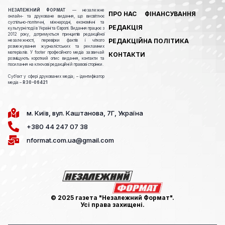
НЕЗАЛЕЖНИЙ ФОРМАТ
— незалежне
ПРО НАС
ФІНАНСУВАННЯ
онлайн- та друковане видання, що висвітлює
суспільно-політичні, міжнародні, економічні та
РЕДАКЦІЯ
культурні події в Україні та Європі. Видання працює з
2012 року, дотримується принципів редакційної
РЕДАКЦІЙНА ПОЛІТИКА
незалежності, перевірки фактів і чіткого
розмежування журналістських та рекламних
матеріалів. У footer професійного медіа зазвичай
КОНТАКТИ
розміщують короткий опис видання, контакти та
посилання на ключові редакційні й правові сторінки.
Cуб’єкт у сфері друкованих медіа; – ідентифікатор
медіа –
R30-06421
м. Київ, вул. Каштанова, 7Г, Україна
+380 44 247 07 38
nformat.com.ua@gmail.com
© 2025 газета "Незалежний Формат".
Усі права захищені.