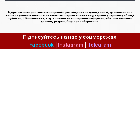
Будь-яке використання матеріалів, розміщених на цьому сайті, дозволяється
лише за умови наявності активного гіперпосилання на джерело у першому абзаці
публікації. Копіювання, відтворення чи поширення інформації без письмового
дозволу редакції суворо заборонено.
Підписуйтесь на нас у соцмережах:
Facebook
|
Instagram
|
Telegram