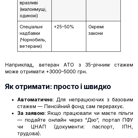
вразливі
(малоимущі,
одинокі)
Спеціальні
+25–50%
Окремі
надбавки
закони
(Чорнобиль,
ветерани)
Наприклад, ветеран АТО з 35-річним стажем
може отримати +3000–5000 грн.
Як отримати: просто і швидко
Автоматично
: Для непрацюючих з базовим
стажем — Пенсійний фонд сам перерахує.
За заявою
: Якщо працювали чи маєте пільги
— подайте онлайн через “Дію”, портал ПФУ
чи ЦНАП (документи: паспорт, ІПН,
трудова).