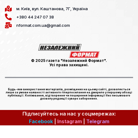
м. Київ, вул. Каштанова, 7Г, Україна
+380 44 247 07 38
nformat.com.ua@gmail.com
© 2025 газета "Незалежний Формат".
Усі права захищені.
Будь-яке використання матеріалів, розміщених на цьому сайті, дозволяється
лише за умови наявності активного гіперпосилання на джерело у першому абзаці
публікації. Копіювання, відтворення чи поширення інформації без письмового
дозволу редакції суворо заборонено.
Підписуйтесь на нас у соцмережах:
Facebook
|
Instagram
|
Telegram