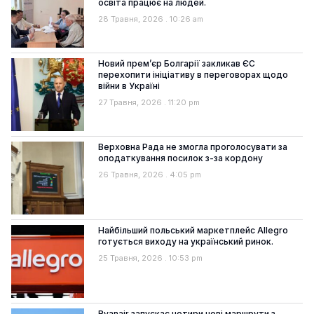
освіта працює на людей.
28 Травня, 2026
10:26 am
Новий прем’єр Болгарії закликав ЄС
перехопити ініціативу в переговорах щодо
війни в Україні
27 Травня, 2026
11:20 pm
Верховна Рада не змогла проголосувати за
оподаткування посилок з-за кордону
26 Травня, 2026
4:05 pm
Найбільший польський маркетплейс Allegro
готується виходу на український ринок.
25 Травня, 2026
10:53 pm
Ryanair запускає чотири нові маршрути з