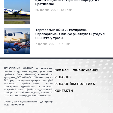
Братислави
25 Травня, 2026
10:57 am
Торговельна війна чи компроміс?
Європарламент планує фіналізувати угоду зі
США вже у травні
7 Травня, 2026
4:40 pm
НЕЗАЛЕЖНИЙ ФОРМАТ
— незалежне
ПРО НАС
ФІНАНСУВАННЯ
онлайн- та друковане видання, що висвітлює
суспільно-політичні, міжнародні, економічні та
РЕДАКЦІЯ
культурні події в Україні та Європі. Видання працює з
2012 року, дотримується принципів редакційної
РЕДАКЦІЙНА ПОЛІТИКА
незалежності, перевірки фактів і чіткого
розмежування журналістських та рекламних
матеріалів. У footer професійного медіа зазвичай
КОНТАКТИ
розміщують короткий опис видання, контакти та
посилання на ключові редакційні й правові сторінки.
Cуб’єкт у сфері друкованих медіа; – ідентифікатор
медіа –
R30-06421