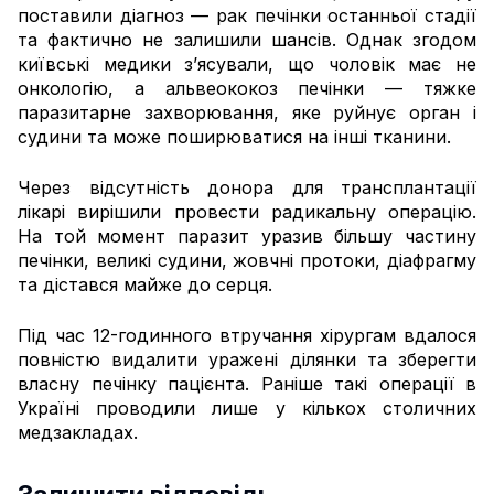
поставили діагноз — рак печінки останньої стадії
та фактично не залишили шансів. Однак згодом
київські медики з’ясували, що чоловік має не
онкологію, а альвеококоз печінки — тяжке
паразитарне захворювання, яке руйнує орган і
судини та може поширюватися на інші тканини.
Через відсутність донора для трансплантації
лікарі вирішили провести радикальну операцію.
На той момент паразит уразив більшу частину
печінки, великі судини, жовчні протоки, діафрагму
та дістався майже до серця.
Під час 12-годинного втручання хірургам вдалося
повністю видалити уражені ділянки та зберегти
власну печінку пацієнта. Раніше такі операції в
Україні проводили лише у кількох столичних
медзакладах.