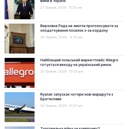
війни в Україні
27 Травня, 2026
11:20 pm
Верховна Рада не змогла проголосувати за
оподаткування посилок з-за кордону
26 Травня, 2026
4:05 pm
Найбільший польський маркетплейс Allegro
готується виходу на український ринок.
25 Травня, 2026
10:53 pm
Ryanair запускає чотири нові маршрути з
Братислави
25 Травня, 2026
10:57 am
Торговельна війна чи компроміс?