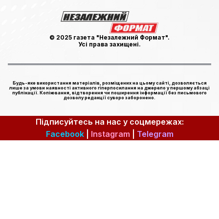
© 2025 газета "Незалежний Формат".
Усі права захищені.
Будь-яке використання матеріалів, розміщених на цьому сайті, дозволяється
лише за умови наявності активного гіперпосилання на джерело у першому абзаці
публікації. Копіювання, відтворення чи поширення інформації без письмового
дозволу редакції суворо заборонено.
Підписуйтесь на нас у соцмережах:
Facebook
|
Instagram
|
Telegram