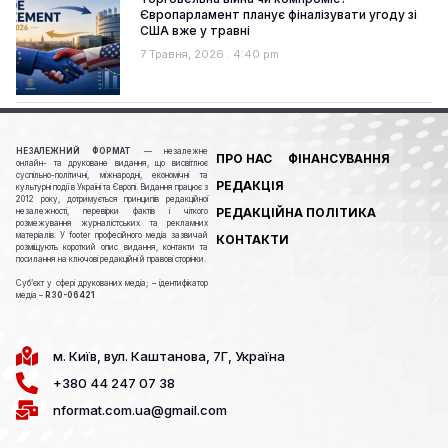
Європарламент планує фіналізувати угоду зі
США вже у травні
7 Травня, 2026
4:40 pm
НЕЗАЛЕЖНИЙ ФОРМАТ
— незалежне
ПРО НАС
ФІНАНСУВАННЯ
онлайн- та друковане видання, що висвітлює
суспільно-політичні, міжнародні, економічні та
РЕДАКЦІЯ
культурні події в Україні та Європі. Видання працює з
2012 року, дотримується принципів редакційної
РЕДАКЦІЙНА ПОЛІТИКА
незалежності, перевірки фактів і чіткого
розмежування журналістських та рекламних
матеріалів. У footer професійного медіа зазвичай
КОНТАКТИ
розміщують короткий опис видання, контакти та
посилання на ключові редакційні й правові сторінки.
Cуб’єкт у сфері друкованих медіа; – ідентифікатор
медіа –
R30-06421
м. Київ, вул. Каштанова, 7Г, Україна
+380 44 247 07 38
nformat.com.ua@gmail.com