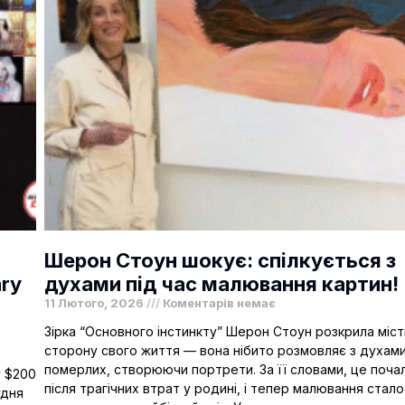
Шерон Стоун шокує: спілкується з
ary
духами під час малювання картин!
11 Лютого, 2026
Коментарів немає
Зірка “Основного інстинкту” Шерон Стоун розкрила міс
сторону свого життя — вона нібито розмовляє з духам
померлих, створюючи портрети. За її словами, це поча
у $200
після трагічних втрат у родині, і тепер малювання стало
удня