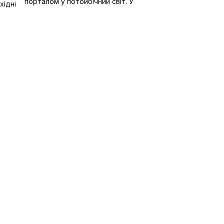
порталом у потойбічний світ. У
хідні