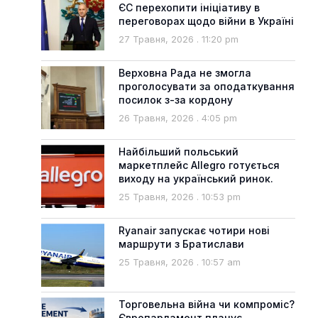
ЄС перехопити ініціативу в
переговорах щодо війни в Україні
27 Травня, 2026
11:20 pm
Верховна Рада не змогла
проголосувати за оподаткування
посилок з-за кордону
26 Травня, 2026
4:05 pm
Найбільший польський
маркетплейс Allegro готується
виходу на український ринок.
25 Травня, 2026
10:53 pm
Ryanair запускає чотири нові
маршрути з Братислави
25 Травня, 2026
10:57 am
Торговельна війна чи компроміс?
Європарламент планує