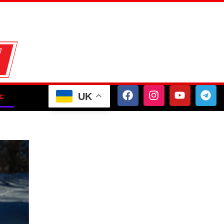
UK
с
Шоу-бізнес
Подорожі