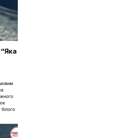
Економіка
 “Яка
Технології
имовим
ка
іжного
рює
 білого