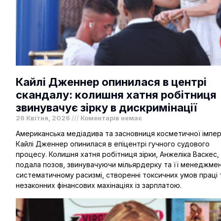
Кайлі Дженнер опинилася в центрі
скандалу: колишня хатня робітниця
звинувачує зірку в дискримінації
26 Квітня, 2026
Коментарів немає
Американська медіадива та засновниця косметичної імпер
Кайлі Дженнер опинилася в епіцентрі гучного судового
процесу. Колишня хатня робітниця зірки, Анжеліка Васкес,
подала позов, звинувачуючи мільярдерку та її менеджмен
систематичному расизмі, створенні токсичних умов праці 
незаконних фінансових махінаціях із зарплатою.