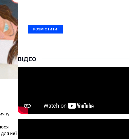
РЕКЛАМА
Ad Size: 336x280 px
РОЗМІСТИТИ
ВІДЕО
тичну
и
лося
 для неї