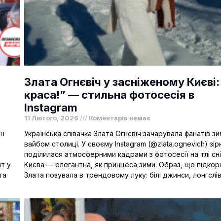
Злата Огнєвіч у засніженому Києві:
краса!” — стильна фотосесія в
Instagram
11 Лютого, 2026
Коментарів немає
ії
Українська співачка Злата Огнєвіч зачарувала фанатів з
вайбом столиці. У своєму Instagram (@zlata.ognevich) зір
поділилася атмосферними кадрами з фотосесії на тлі сн
т у
Києва — елегантна, як принцеса зими. Образ, що підко
та
Злата позувала в трендовому луку: білі джинси, лонгслів