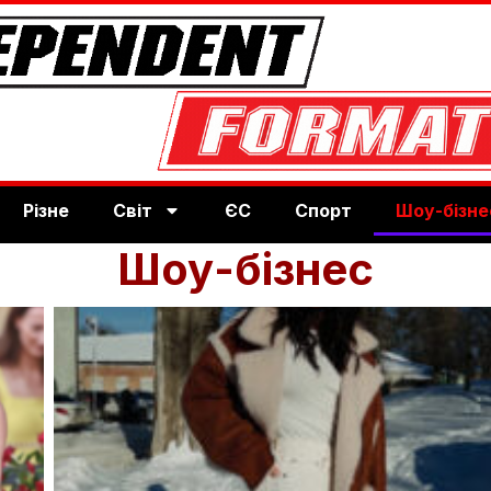
Різне
Світ
ЄС
Спорт
Шоу-бізне
Шоу-бізнес