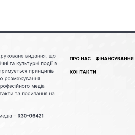
друковане видання, що
ПРО НАС
ФІНАНСУВАННЯ
чні та культурні події в
отримується принципів
КОНТАКТИ
ого розмежування
професійного медіа
такти та посилання на
медіа –
R30-06421