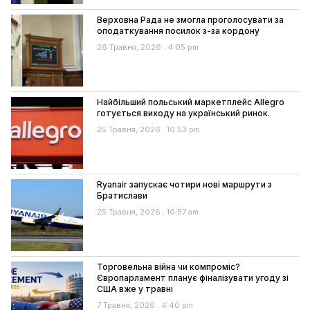
Верховна Рада не змогла проголосувати за
оподаткування посилок з-за кордону
26 Травня, 2026
4:05 pm
Найбільший польський маркетплейс Allegro
готується виходу на український ринок.
25 Травня, 2026
10:53 pm
Ryanair запускає чотири нові маршрути з
Братислави
25 Травня, 2026
10:57 am
Торговельна війна чи компроміс?
Європарламент планує фіналізувати угоду зі
США вже у травні
7 Травня, 2026
4:40 pm