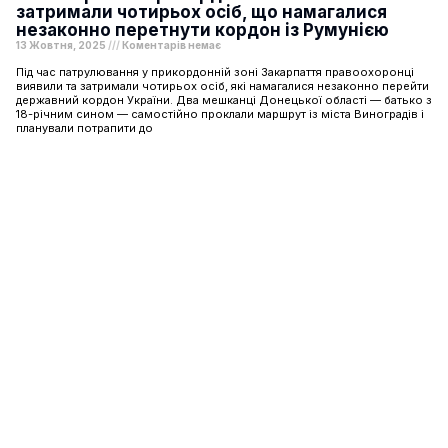
затримали чотирьох осіб, що намагалися
незаконно перетнути кордон із Румунією
13 Жовтня, 2025
Коментарів немає
Під час патрулювання у прикордонній зоні Закарпаття правоохоронці
виявили та затримали чотирьох осіб, які намагалися незаконно перейти
державний кордон України. Два мешканці Донецької області — батько з
18-річним сином — самостійно проклали маршрут із міста Виноградів і
планували потрапити до
Шоу-бізнес
Подорожі