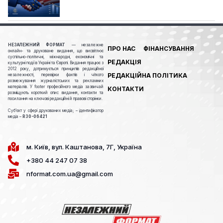
НЕЗАЛЕЖНИЙ ФОРМАТ
— незалежне
ПРО НАС
ФІНАНСУВАННЯ
онлайн- та друковане видання, що висвітлює
суспільно-політичні, міжнародні, економічні та
РЕДАКЦІЯ
культурні події в Україні та Європі. Видання працює з
2012 року, дотримується принципів редакційної
РЕДАКЦІЙНА ПОЛІТИКА
незалежності, перевірки фактів і чіткого
розмежування журналістських та рекламних
матеріалів. У footer професійного медіа зазвичай
КОНТАКТИ
розміщують короткий опис видання, контакти та
посилання на ключові редакційні й правові сторінки.
Cуб’єкт у сфері друкованих медіа; – ідентифікатор
медіа –
R30-06421
м. Київ, вул. Каштанова, 7Г, Україна
+380 44 247 07 38
nformat.com.ua@gmail.com