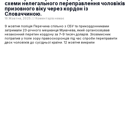
схеми нелегального переправлення чоловіків
призовного віку через кордон із
Словаччиною.
16 Жовтня, 2025
Коментарів немає
9 жовтня поліція Перечина спільно з СБУ та прикордонниками
затримали 23-річного мешканця Мукачева, який організовував
незаконний перетин кордону за 7–9 тисяч доларів. Зловмисник
потрапив у поле зору правоохоронців під час спроби переправити
двох чоловіків до сусідньої країни. 12 жовтня викрили
Шоу-бізнес
Подорожі