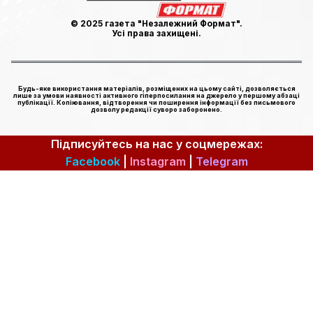
© 2025 газета "Незалежний Формат".
Усі права захищені.
Будь-яке використання матеріалів, розміщених на цьому сайті, дозволяється
лише за умови наявності активного гіперпосилання на джерело у першому абзаці
публікації. Копіювання, відтворення чи поширення інформації без письмового
дозволу редакції суворо заборонено.
Підписуйтесь на нас у соцмережах:
Facebook
|
Instagram
|
Telegram