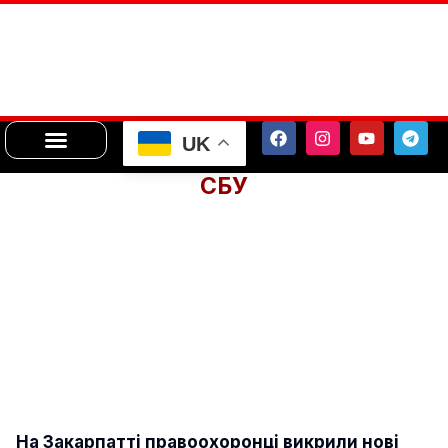
UK
СБУ
На Закарпатті правоохоронці викрили нові