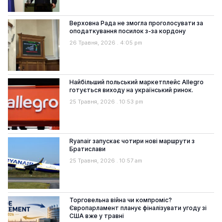
Верховна Рада не змогла проголосувати за
оподаткування посилок з-за кордону
26 Травня, 2026
4:05 pm
Найбільший польський маркетплейс Allegro
готується виходу на український ринок.
25 Травня, 2026
10:53 pm
Ryanair запускає чотири нові маршрути з
Братислави
25 Травня, 2026
10:57 am
Торговельна війна чи компроміс?
Європарламент планує фіналізувати угоду зі
США вже у травні