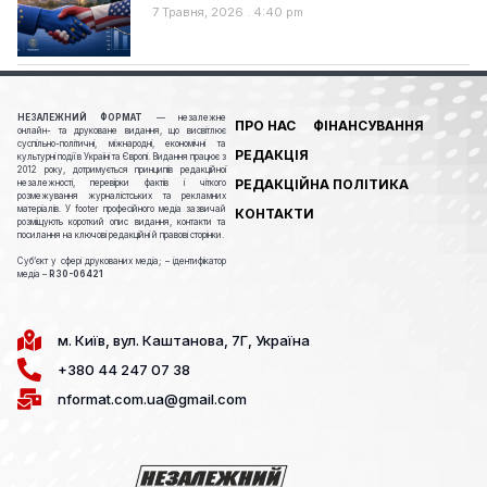
7 Травня, 2026
4:40 pm
НЕЗАЛЕЖНИЙ ФОРМАТ
— незалежне
ПРО НАС
ФІНАНСУВАННЯ
онлайн- та друковане видання, що висвітлює
суспільно-політичні, міжнародні, економічні та
РЕДАКЦІЯ
культурні події в Україні та Європі. Видання працює з
2012 року, дотримується принципів редакційної
РЕДАКЦІЙНА ПОЛІТИКА
незалежності, перевірки фактів і чіткого
розмежування журналістських та рекламних
матеріалів. У footer професійного медіа зазвичай
КОНТАКТИ
розміщують короткий опис видання, контакти та
посилання на ключові редакційні й правові сторінки.
Cуб’єкт у сфері друкованих медіа; – ідентифікатор
медіа –
R30-06421
м. Київ, вул. Каштанова, 7Г, Україна
+380 44 247 07 38
nformat.com.ua@gmail.com