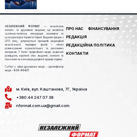
НЕЗАЛЕЖНИЙ ФОРМАТ
— незалежне
ПРО НАС
ФІНАНСУВАННЯ
онлайн- та друковане видання, що висвітлює
суспільно-політичні, міжнародні, економічні та
РЕДАКЦІЯ
культурні події в Україні та Європі. Видання працює з
2012 року, дотримується принципів редакційної
РЕДАКЦІЙНА ПОЛІТИКА
незалежності, перевірки фактів і чіткого
розмежування журналістських та рекламних
матеріалів. У footer професійного медіа зазвичай
КОНТАКТИ
розміщують короткий опис видання, контакти та
посилання на ключові редакційні й правові сторінки.
Cуб’єкт у сфері друкованих медіа; – ідентифікатор
медіа –
R30-06421
м. Київ, вул. Каштанова, 7Г, Україна
+380 44 247 07 38
nformat.com.ua@gmail.com