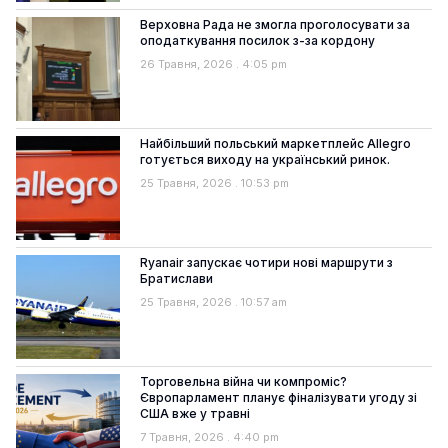
Верховна Рада не змогла проголосувати за
оподаткування посилок з-за кордону
26 Травня, 2026
4:05 pm
Найбільший польський маркетплейс Allegro
готується виходу на український ринок.
25 Травня, 2026
10:53 pm
Ryanair запускає чотири нові маршрути з
Братислави
25 Травня, 2026
10:57 am
Торговельна війна чи компроміс?
Європарламент планує фіналізувати угоду зі
США вже у травні
7 Травня, 2026
4:40 pm