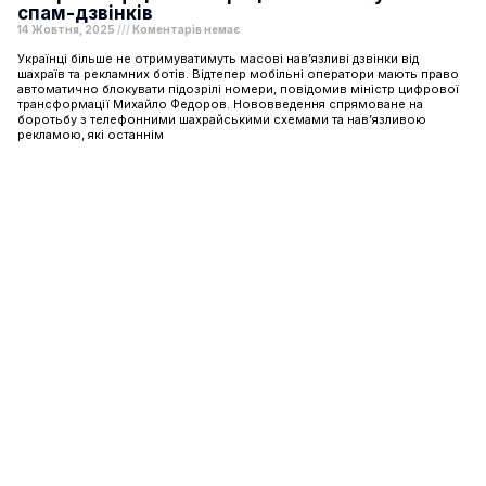
спам-дзвінків
14 Жовтня, 2025
Коментарів немає
Українці більше не отримуватимуть масові нав’язливі дзвінки від
шахраїв та рекламних ботів. Відтепер мобільні оператори мають право
автоматично блокувати підозрілі номери, повідомив міністр цифрової
трансформації Михайло Федоров. Нововведення спрямоване на
боротьбу з телефонними шахрайськими схемами та нав’язливою
рекламою, які останнім
Шоу-бізнес
Подорожі