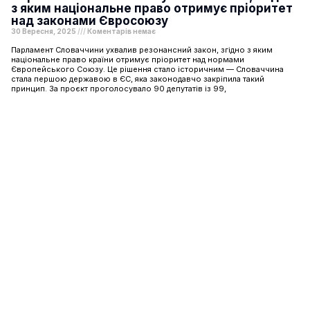
з яким національне право отримує пріоритет
над законами Євросоюзу
30 Вересня, 2025
Коментарів немає
Парламент Словаччини ухвалив резонансний закон, згідно з яким
національне право країни отримує пріоритет над нормами
Європейського Союзу. Це рішення стало історичним — Словаччина
стала першою державою в ЄС, яка законодавчо закріпила такий
принцип. За проєкт проголосувало 90 депутатів із 99,
Шоу-бізнес
Подорожі