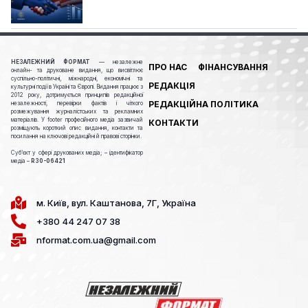
НЕЗАЛЕЖНИЙ ФОРМАТ
— незалежне
ПРО НАС
ФІНАНСУВАННЯ
онлайн- та друковане видання, що висвітлює
суспільно-політичні, міжнародні, економічні та
РЕДАКЦІЯ
культурні події в Україні та Європі. Видання працює з
2012 року, дотримується принципів редакційної
РЕДАКЦІЙНА ПОЛІТИКА
незалежності, перевірки фактів і чіткого
розмежування журналістських та рекламних
матеріалів. У footer професійного медіа зазвичай
КОНТАКТИ
розміщують короткий опис видання, контакти та
посилання на ключові редакційні й правові сторінки.
Cуб’єкт у сфері друкованих медіа; – ідентифікатор
медіа –
R30-06421
м. Київ, вул. Каштанова, 7Г, Україна
+380 44 247 07 38
nformat.com.ua@gmail.com