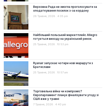
Верховна Рада не змогла проголосувати за
оподаткування посилок з-за кордону
26 Травня, 2026
4:05 pm
Найбільший польський маркетплейс Allegro
готується виходу на український ринок.
25 Травня, 2026
10:53 pm
Ryanair запускає чотири нові маршрути з
Братислави
25 Травня, 2026
10:57 am
Торговельна війна чи компроміс?
Європарламент планує фіналізувати угоду зі
США вже у травні
7 Травня, 2026
4:40 pm