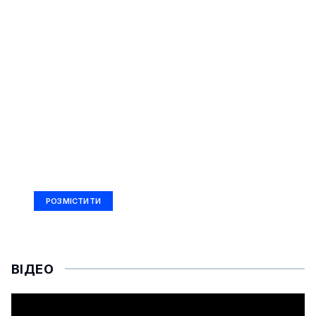
РЕКЛАМА
Ad Size: 336x280 px
РОЗМІСТИТИ
ВІДЕО