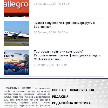
25 Травня, 2026
10:53 pm
Ryanair запускає чотири нові маршрути з
Братислави
25 Травня, 2026
10:57 am
Торговельна війна чи компроміс?
Європарламент планує фіналізувати угоду зі
США вже у травні
7 Травня, 2026
4:40 pm
НЕЗАЛЕЖНИЙ ФОРМАТ
— незалежне
ПРО НАС
ФІНАНСУВАННЯ
онлайн- та друковане видання, що висвітлює
суспільно-політичні, міжнародні, економічні та
РЕДАКЦІЯ
культурні події в Україні та Європі. Видання працює з
2012 року, дотримується принципів редакційної
РЕДАКЦІЙНА ПОЛІТИКА
незалежності, перевірки фактів і чіткого
розмежування журналістських та рекламних