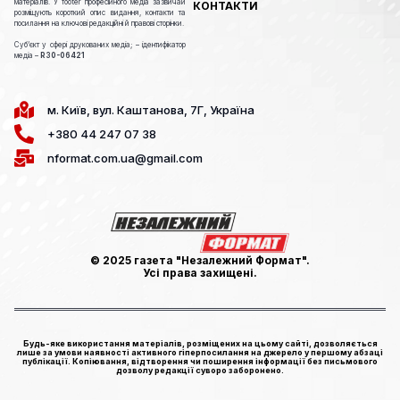
матеріалів. У footer професійного медіа зазвичай
КОНТАКТИ
розміщують короткий опис видання, контакти та
посилання на ключові редакційні й правові сторінки.
Cуб’єкт у сфері друкованих медіа; – ідентифікатор
медіа –
R30-06421
м. Київ, вул. Каштанова, 7Г, Україна
+380 44 247 07 38
nformat.com.ua@gmail.com
© 2025 газета "Незалежний Формат".
Усі права захищені.
Будь-яке використання матеріалів, розміщених на цьому сайті, дозволяється
лише за умови наявності активного гіперпосилання на джерело у першому абзаці
публікації. Копіювання, відтворення чи поширення інформації без письмового
дозволу редакції суворо заборонено.