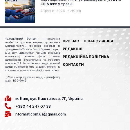
США вже у травні
7 Травня, 2026
4:40 pm
НЕЗАЛЕЖНИЙ ФОРМАТ
— незалежне
ПРО НАС
ФІНАНСУВАННЯ
онлайн- та друковане видання, що висвітлює
суспільно-політичні, міжнародні, економічні та
РЕДАКЦІЯ
культурні події в Україні та Європі. Видання працює з
2012 року, дотримується принципів редакційної
РЕДАКЦІЙНА ПОЛІТИКА
незалежності, перевірки фактів і чіткого
розмежування журналістських та рекламних
матеріалів. У footer професійного медіа зазвичай
КОНТАКТИ
розміщують короткий опис видання, контакти та
посилання на ключові редакційні й правові сторінки.
Cуб’єкт у сфері друкованих медіа; – ідентифікатор
медіа –
R30-06421
м. Київ, вул. Каштанова, 7Г, Україна
+380 44 247 07 38
nformat.com.ua@gmail.com