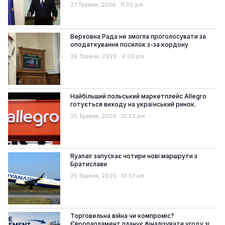
27 Травня, 2026
11:20 pm
Верховна Рада не змогла проголосувати за
оподаткування посилок з-за кордону
26 Травня, 2026
4:05 pm
Найбільший польський маркетплейс Allegro
готується виходу на український ринок.
25 Травня, 2026
10:53 pm
Ryanair запускає чотири нові маршрути з
Братислави
25 Травня, 2026
10:57 am
Торговельна війна чи компроміс?
Європарламент планує фіналізувати угоду зі