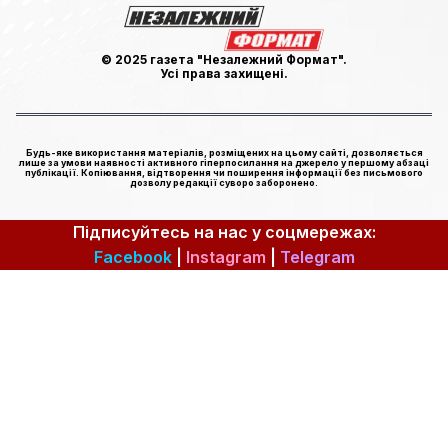
© 2025 газета "Незалежний Формат".
Усі права захищені.
Будь-яке використання матеріалів, розміщених на цьому сайті, дозволяється
лише за умови наявності активного гіперпосилання на джерело у першому абзаці
публікації. Копіювання, відтворення чи поширення інформації без письмового
дозволу редакції суворо заборонено.
Підписуйтесь на нас у соцмережах:
Facebook
|
Instagram
|
Telegram