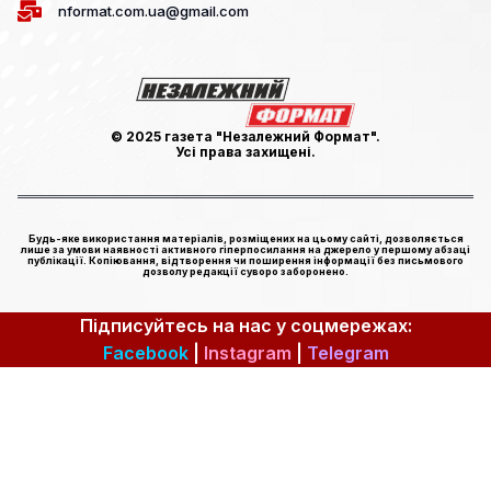
nformat.com.ua@gmail.com
© 2025 газета "Незалежний Формат".
Усі права захищені.
Будь-яке використання матеріалів, розміщених на цьому сайті, дозволяється
лише за умови наявності активного гіперпосилання на джерело у першому абзаці
публікації. Копіювання, відтворення чи поширення інформації без письмового
дозволу редакції суворо заборонено.
Підписуйтесь на нас у соцмережах:
Facebook
|
Instagram
|
Telegram