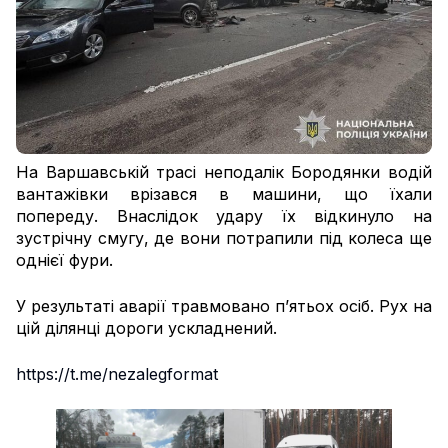
На Варшавській трасі неподалік Бородянки водій
вантажівки врізався в машини, що їхали
попереду. Внаслідок удару їх відкинуло на
зустрічну смугу, де вони потрапили під колеса ще
однієї фури.
У результаті аварії травмовано п’ятьох осіб. Рух на
цій ділянці дороги ускладнений.
https://t.me/nezalegformat