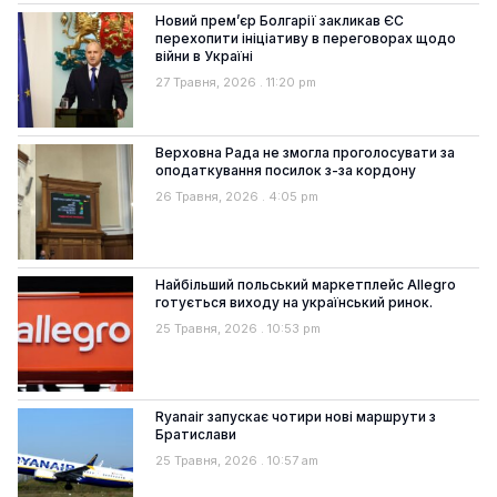
Новий прем’єр Болгарії закликав ЄС
перехопити ініціативу в переговорах щодо
війни в Україні
27 Травня, 2026
11:20 pm
Верховна Рада не змогла проголосувати за
оподаткування посилок з-за кордону
26 Травня, 2026
4:05 pm
Найбільший польський маркетплейс Allegro
готується виходу на український ринок.
25 Травня, 2026
10:53 pm
Ryanair запускає чотири нові маршрути з
Братислави
25 Травня, 2026
10:57 am