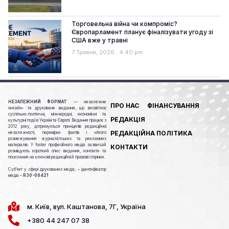
Торговельна війна чи компроміс?
Європарламент планує фіналізувати угоду зі
США вже у травні
7 Травня, 2026
4:40 pm
НЕЗАЛЕЖНИЙ ФОРМАТ
— незалежне
ПРО НАС
ФІНАНСУВАННЯ
онлайн- та друковане видання, що висвітлює
суспільно-політичні, міжнародні, економічні та
РЕДАКЦІЯ
культурні події в Україні та Європі. Видання працює з
2012 року, дотримується принципів редакційної
РЕДАКЦІЙНА ПОЛІТИКА
незалежності, перевірки фактів і чіткого
розмежування журналістських та рекламних
матеріалів. У footer професійного медіа зазвичай
КОНТАКТИ
розміщують короткий опис видання, контакти та
посилання на ключові редакційні й правові сторінки.
Cуб’єкт у сфері друкованих медіа; – ідентифікатор
медіа –
R30-06421
м. Київ, вул. Каштанова, 7Г, Україна
+380 44 247 07 38