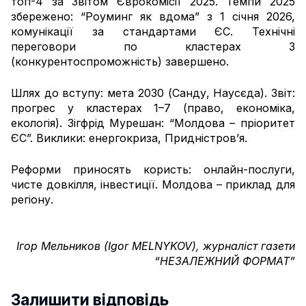
топ-4 за Звітом Єврокомісії 2025. Темпи 2025
збережено: “Роуминг як вдома” з 1 січня 2026,
комунікації за стандартами ЄС. Технічні
переговори по кластерах 3
(конкурентоспроможність) завершено.
Шлях до вступу: мета 2030 (Санду, Наусєда). Звіт:
прогрес у кластерах 1–7 (право, економіка,
екологія). Зігфрід Мурешан: “Молдова – пріоритет
ЄС”. Виклики: енергокриза, Придністров’я.
Реформи приносять користь: онлайн-послуги,
чисте довкілля, інвестиції. Молдова – приклад для
регіону.
Ігор Мельников (Igor MELNYKOV), журналіст газети
“НЕЗАЛЕЖНИЙ ФОРМАТ”
Залишити відповідь