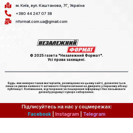
м. Київ, вул. Каштанова, 7Г, Україна
+380 44 247 07 38
nformat.com.ua@gmail.com
© 2025 газета "Незалежний Формат".
Усі права захищені.
Будь-яке використання матеріалів, розміщених на цьому сайті, дозволяється
лише за умови наявності активного гіперпосилання на джерело у першому абзаці
публікації. Копіювання, відтворення чи поширення інформації без письмового
дозволу редакції суворо заборонено.
Підписуйтесь на нас у соцмережах:
Facebook
|
Instagram
|
Telegram