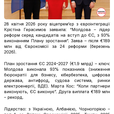
28 квітня 2026 року віцепрем’єр з євроінтеграції
Крістіна Герасимов заявила: “Молдова – лідер
реформ серед кандидатів на вступ до ЄС, з 93%
виконанням Плану зростання”. Заява – після €189
млн від Єврокомісії за 24 реформи (березень
2026).
План зростання ЄС 2024–2027 (€1.9 млрд) – ключ:
Молдова виконала 93% показників (зниження
бюрократії для бізнесу, кібербезпека, цифрова
держава, антифрод, судова система, ринки
електроенергії, ВДЕ). Марта Кос: “Коли партнери
виконують, ЄС виконує”. Друга виплата €189 млн
– рекорд.
Лідерство: з Україною, Албанією, Чорногорією –