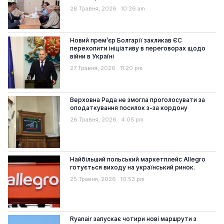
28 Травня, 2026
10:26 am
Новий прем’єр Болгарії закликав ЄС
перехопити ініціативу в переговорах щодо
війни в Україні
27 Травня, 2026
11:20 pm
Верховна Рада не змогла проголосувати за
оподаткування посилок з-за кордону
26 Травня, 2026
4:05 pm
Найбільший польський маркетплейс Allegro
готується виходу на український ринок.
25 Травня, 2026
10:53 pm
Ryanair запускає чотири нові маршрути з