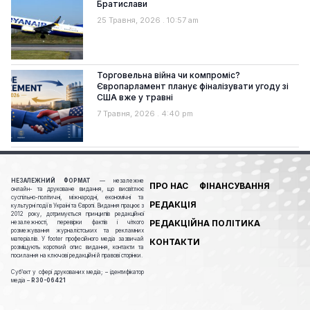
Братислави
25 Травня, 2026
10:57 am
Торговельна війна чи компроміс?
Європарламент планує фіналізувати угоду зі
США вже у травні
7 Травня, 2026
4:40 pm
НЕЗАЛЕЖНИЙ ФОРМАТ
— незалежне
ПРО НАС
ФІНАНСУВАННЯ
онлайн- та друковане видання, що висвітлює
суспільно-політичні, міжнародні, економічні та
РЕДАКЦІЯ
культурні події в Україні та Європі. Видання працює з
2012 року, дотримується принципів редакційної
РЕДАКЦІЙНА ПОЛІТИКА
незалежності, перевірки фактів і чіткого
розмежування журналістських та рекламних
матеріалів. У footer професійного медіа зазвичай
КОНТАКТИ
розміщують короткий опис видання, контакти та
посилання на ключові редакційні й правові сторінки.
Cуб’єкт у сфері друкованих медіа; – ідентифікатор
медіа –
R30-06421