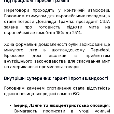
Під прицілом тарифів Трампа
Переговори проходять у критичній атмосфері.
Головним стимулом для європейських посадовців
стали погрози Дональда Трампа: президент США
заявив про готовність підняти мита на
європейські автомобілі з 15% до 25%.
Хоча формальні домовленості були зафіксовані ще
минулого літа в шотландському Тернбері,
Брюссель досі зволікав із прийняттям
внутрішнього законодавства для скасування мит
на американські промислові товари.
Внутрішні суперечки: гарантії проти швидкості
Головним каменем спотикання стала відсутність
єдиної позиції всередині самого ЄС:
Бернд Ланге та лівоцентристська опозиція:
Вимагають прописати в угоді «сильні