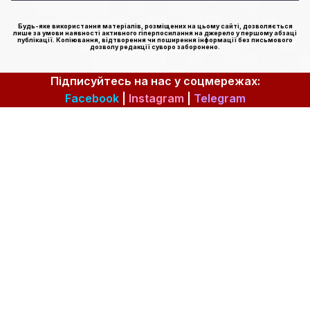
Будь-яке використання матеріалів, розміщених на цьому сайті, дозволяється
лише за умови наявності активного гіперпосилання на джерело у першому абзаці
публікації. Копіювання, відтворення чи поширення інформації без письмового
дозволу редакції суворо заборонено.
Підписуйтесь на нас у соцмережах:
Facebook
|
Instagram
|
Telegram