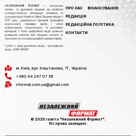
НЕЗАЛЕЖНИЙ ФОРМАТ
— незалежне
ПРО НАС
ФІНАНСУВАННЯ
онлайн- та друковане видання, що висвітлює
суспільно-політичні, міжнародні, економічні та
РЕДАКЦІЯ
культурні події в Україні та Європі. Видання працює з
2012 року, дотримується принципів редакційної
РЕДАКЦІЙНА ПОЛІТИКА
незалежності, перевірки фактів і чіткого
розмежування журналістських та рекламних
матеріалів. У footer професійного медіа зазвичай
КОНТАКТИ
розміщують короткий опис видання, контакти та
посилання на ключові редакційні й правові сторінки.
Cуб’єкт у сфері друкованих медіа; – ідентифікатор
медіа –
R30-06421
м. Київ, вул. Каштанова, 7Г, Україна
+380 44 247 07 38
nformat.com.ua@gmail.com
© 2025 газета "Незалежний Формат".
Усі права захищені.