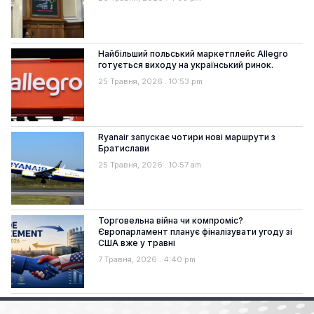
Найбільший польський маркетплейс Allegro
готується виходу на український ринок.
25 Травня, 2026
10:53 pm
Ryanair запускає чотири нові маршрути з
Братислави
25 Травня, 2026
10:57 am
Торговельна війна чи компроміс?
Європарламент планує фіналізувати угоду зі
США вже у травні
7 Травня, 2026
4:40 pm