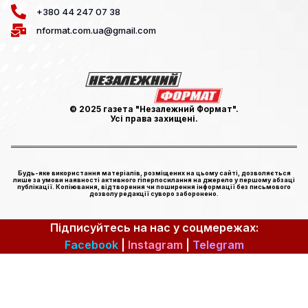
+380 44 247 07 38
nformat.com.ua@gmail.com
© 2025 газета "Незалежний Формат".
Усі права захищені.
Будь-яке використання матеріалів, розміщених на цьому сайті, дозволяється
лише за умови наявності активного гіперпосилання на джерело у першому абзаці
публікації. Копіювання, відтворення чи поширення інформації без письмового
дозволу редакції суворо заборонено.
Підписуйтесь на нас у соцмережах:
Facebook
|
Instagram
|
Telegram