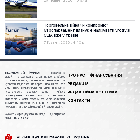
25 Травня, 2026
10:57 am
Торговельна війна чи компроміс?
Європарламент планує фіналізувати угоду зі
США вже у травні
7 Травня, 2026
4:40 pm
НЕЗАЛЕЖНИЙ ФОРМАТ
— незалежне
ПРО НАС
ФІНАНСУВАННЯ
онлайн- та друковане видання, що висвітлює
суспільно-політичні, міжнародні, економічні та
РЕДАКЦІЯ
культурні події в Україні та Європі. Видання працює з
2012 року, дотримується принципів редакційної
РЕДАКЦІЙНА ПОЛІТИКА
незалежності, перевірки фактів і чіткого
розмежування журналістських та рекламних
матеріалів. У footer професійного медіа зазвичай
КОНТАКТИ
розміщують короткий опис видання, контакти та
посилання на ключові редакційні й правові сторінки.
Cуб’єкт у сфері друкованих медіа; – ідентифікатор
медіа –
R30-06421
м. Київ, вул. Каштанова, 7Г, Україна