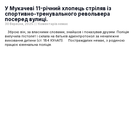
У Мукачеві 11-річний хлопець стріляв із
спортивно-тренувального револьвера
посеред вулиці.
30 Вересня, 2025
Коментарів немає
Зброю він, за власними словами, знайшов і показував друзям. Поліція
вилучила пістолет і склала на батьків адмінпротокол за неналежне
виховання дитини (ст. 184 КУпАП). Постраждалих немає, з родиною
працює ювенальна поліція.
Шоу-бізнес
Подорожі