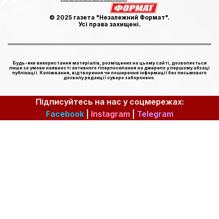
© 2025 газета "Незалежний Формат".
Усі права захищені.
Будь-яке використання матеріалів, розміщених на цьому сайті, дозволяється
лише за умови наявності активного гіперпосилання на джерело у першому абзаці
публікації. Копіювання, відтворення чи поширення інформації без письмового
дозволу редакції суворо заборонено.
Підписуйтесь на нас у соцмережах:
Facebook
|
Instagram
|
Telegram