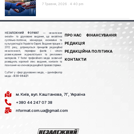
7 Травня, 2026
4:40 pm
НЕЗАЛЕЖНИЙ ФОРМАТ
— незалежне
ПРО НАС
ФІНАНСУВАННЯ
онлайн- та друковане видання, що висвітлює
суспільно-політичні, міжнародні, економічні та
РЕДАКЦІЯ
культурні події в Україні та Європі. Видання працює з
2012 року, дотримується принципів редакційної
РЕДАКЦІЙНА ПОЛІТИКА
незалежності, перевірки фактів і чіткого
розмежування журналістських та рекламних
матеріалів. У footer професійного медіа зазвичай
КОНТАКТИ
розміщують короткий опис видання, контакти та
посилання на ключові редакційні й правові сторінки.
Cуб’єкт у сфері друкованих медіа; – ідентифікатор
медіа –
R30-06421
м. Київ, вул. Каштанова, 7Г, Україна
+380 44 247 07 38
nformat.com.ua@gmail.com