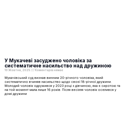
У Мукачеві засуджено чоловіка за
систематичне насильство над дружиною
10 Жовтня, 2025
Коментарів немає
Мукачівський суд визнав винним 20-річного чоловіка, який
систематично вчиняв насильство щодо своєї 18-річної дружини.
Молодий чоловік одружився у 2023 році з дівчиною, яка є сиротою та
на той момент мала лише 16 років. Після весілля чоловік оселився у
домі дружини