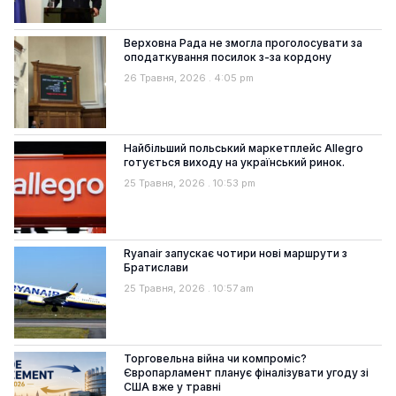
Верховна Рада не змогла проголосувати за
оподаткування посилок з-за кордону
26 Травня, 2026
4:05 pm
Найбільший польський маркетплейс Allegro
готується виходу на український ринок.
25 Травня, 2026
10:53 pm
Ryanair запускає чотири нові маршрути з
Братислави
25 Травня, 2026
10:57 am
Торговельна війна чи компроміс?
Європарламент планує фіналізувати угоду зі
США вже у травні