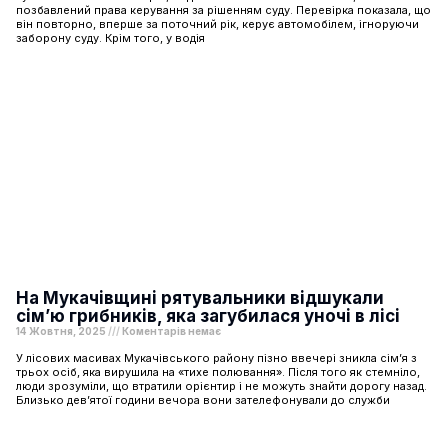
позбавлений права керування за рішенням суду. Перевірка показала, що
він повторно, вперше за поточний рік, керує автомобілем, ігноруючи
заборону суду. Крім того, у водія
На Мукачівщині рятувальники відшукали
сім’ю грибників, яка загубилася уночі в лісі
14 Жовтня, 2025
Коментарів немає
У лісових масивах Мукачівського району пізно ввечері зникла сім’я з
трьох осіб, яка вирушила на «тихе полювання». Після того як стемніло,
люди зрозуміли, що втратили орієнтир і не можуть знайти дорогу назад.
Близько дев’ятої години вечора вони зателефонували до служби