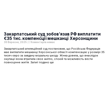
Закарпатський суд зобов’язав РФ виплатити
€35 тис. компенсції мешканці Херсонщини
30 Вересня, 2025
Коментарів немає
Закарпатський апеляційний суд постановив, що Російська Федерація
має виплатити мешканці Херсонської області компенсацію у розмірі 35
тисяч євро за завдану моральну шкоду. Жінка довела, що внаслідок
окупації вона втратила своє житло, спокій та можливість вести
повноцінне життя. Запит подано ще