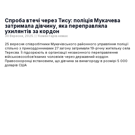
Спроба втечі через Тису: поліція Мукачева
затримала дівчину, яка переправляла
ухилянтів за кордон
30 Вересня, 2025
Коментарів немає
25 вересня співробітники Мукачівського районного управління поліції
спільно з прикордонниками 27 загону затримали 19-річну жительку села
Тересва. Її підозрюють в організації незаконного переправлення
військовозобов’язаних чоловіків через державний кордон.
Правоохоронці встановили, що дівчина за винагороду в розмірі 5 000
доларів США