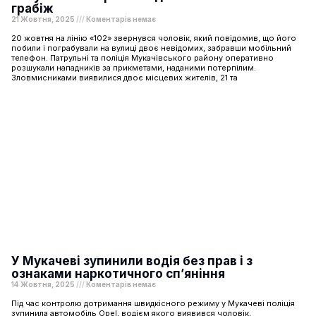
грабіж
21 Жовтня, 2025
Коментарів немає
20 жовтня на лінію «102» звернувся чоловік, який повідомив, що його
побили і пограбували на вулиці двоє невідомих, забравши мобільний
телефон. Патрульні та поліція Мукачівського району оперативно
розшукали нападників за прикметами, наданими потерпілим.
Зловмисниками виявилися двоє місцевих жителів, 21 та
У Мукачеві зупинили водія без прав і з
ознаками наркотичного сп’яніння
14 Жовтня, 2025
Коментарів немає
Під час контролю дотримання швидкісного режиму у Мукачеві поліція
зупинила автомобіль Opel, водієм якого виявився чоловік,